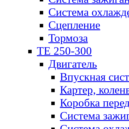
Система охлажд
Сцепление
Тормоза
TE 250-300
Двигатель
Впускная сис
Картер, колен
Коробка пере
Система зажи
Система охла