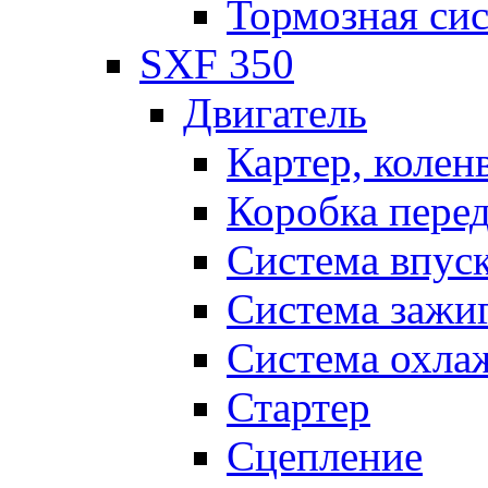
Тормозная си
SXF 350
Двигатель
Картер, колен
Коробка пере
Система впус
Система зажи
Система охла
Стартер
Сцепление