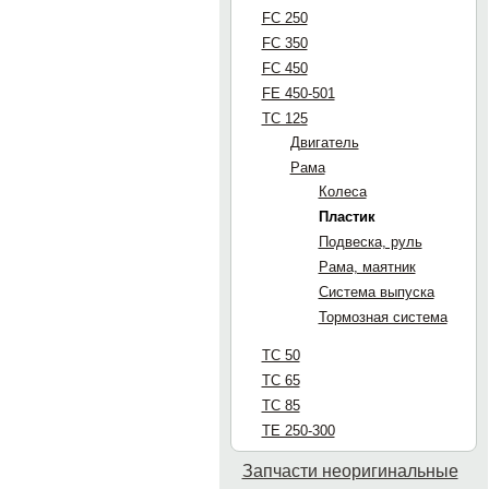
FC 250
FC 350
FC 450
FE 450-501
TC 125
Двигатель
Рама
Колеса
Пластик
Подвеска, руль
Рама, маятник
Система выпуска
Тормозная система
TC 50
TC 65
TC 85
TE 250-300
Запчасти неоригинальные