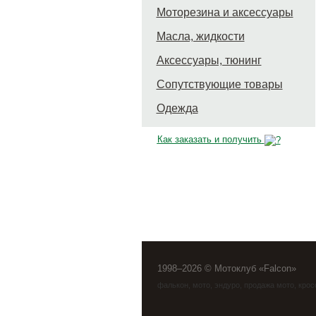
Моторезина и аксессуары
Масла, жидкости
Аксессуары, тюнинг
Сопутствующие товары
Одежда
Как заказать и получить
1998–2026 © Мотоклуб «Falcon»
фалькон
,
мото
,
эндуро
, продажа мото, кро