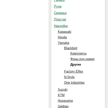
Рули
Сиденье
Пластик
Наклейки
Kawasaki
Honda
Yamaha
Blackbird
Комплекты
Фоны под номер
Другие
Factory Effex
N-Style
One Industries
Suzuki
KTM
Husqvarna
Цифры