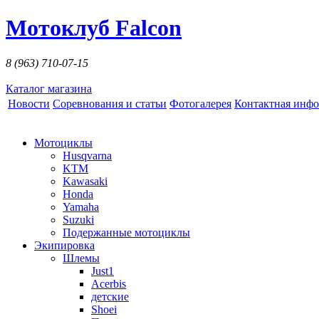
Мотоклуб Falcon
8 (963)
710-07-15
Каталог магазина
Новости
Соревнования и статьи
Фотогалерея
Контактная инф
Мотоциклы
Husqvarna
KTM
Kawasaki
Honda
Yamaha
Suzuki
Подержанные мотоциклы
Экипировка
Шлемы
Just1
Acerbis
детские
Shoei