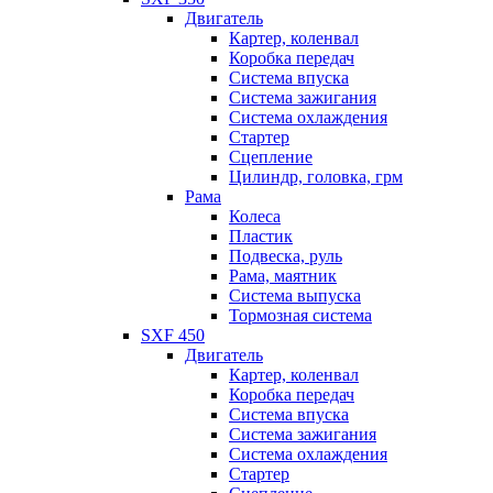
Двигатель
Картер, коленвал
Коробка передач
Система впуска
Система зажигания
Система охлаждения
Стартер
Сцепление
Цилиндр, головка, грм
Рама
Колеса
Пластик
Подвеска, руль
Рама, маятник
Система выпуска
Тормозная система
SXF 450
Двигатель
Картер, коленвал
Коробка передач
Система впуска
Система зажигания
Система охлаждения
Стартер