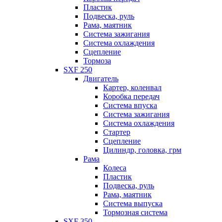
Пластик
Подвеска, руль
Рама, маятник
Система зажигания
Система охлаждения
Сцепление
Тормоза
SXF 250
Двигатель
Картер, коленвал
Коробка передач
Система впуска
Система зажигания
Система охлаждения
Стартер
Сцепление
Цилиндр, головка, грм
Рама
Колеса
Пластик
Подвеска, руль
Рама, маятник
Система выпуска
Тормозная система
SXF 350