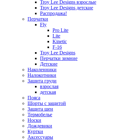
Troy Lee Designs взрослые
Troy Lee Designs детские
Распродажа!
Перчатки
Fly
Pro Lite
Lite
Kinetic
F-16
Troy Lee Designs
Перчатки зимние
Детские
Наколенники
Налокотники
Защита груди
взрослая
детская
Пояса
Шорты с защитой
Защита шеи
Термобелье
Носки
Дождевики
Куртки
Аксессуары