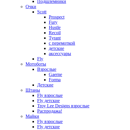
Подшлемники
Очки
Scott
Prospect
Fury
Hustle
Recoil
Tyrant
с перемоткой
детские
аксессуары
Fly
Мотоботы
Взрослые
Gaerne
Forma
Детские
Штаны
Fly взрослые
Fly детские
Troy Lee Designs взрослые
Распродажа!
Майки
Fly взрослые
Fly детские