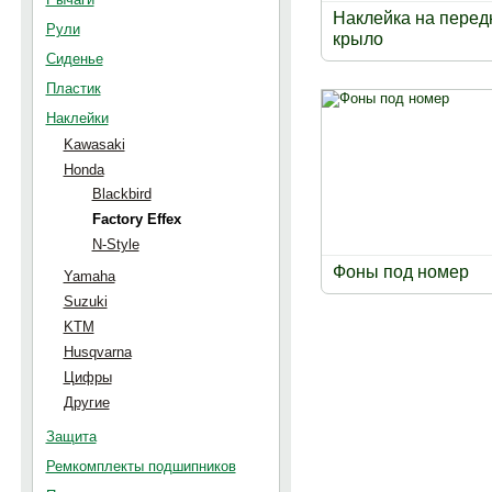
Наклейка на перед
Рули
крыло
Сиденье
Пластик
Наклейки
Kawasaki
Honda
Blackbird
Factory Effex
N-Style
Фоны под номер
Yamaha
Suzuki
KTM
Husqvarna
Цифры
Другие
Защита
Ремкомплекты подшипников