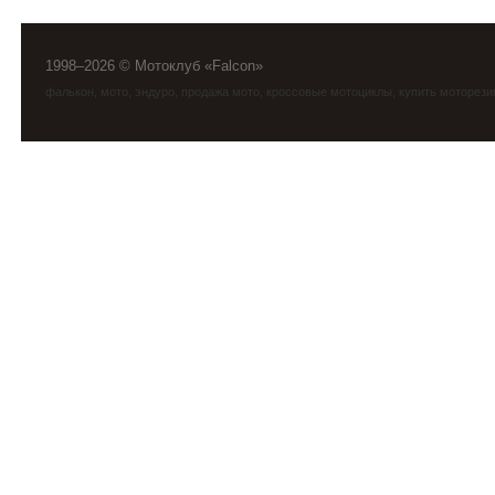
1998–2026 © Мотоклуб «Falcon»
фалькон
,
мото
,
эндуро
, продажа мото, кроссовые мотоциклы, купить моторези