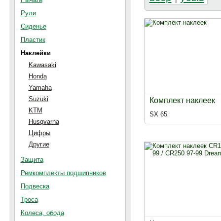
Рули
Сиденье
Пластик
Наклейки
Kawasaki
Honda
Yamaha
Suzuki
Комплект наклеек
KTM
SX 65
Husqvarna
Цифры
Другие
Защита
Ремкомплекты подшипников
Подвеска
Троса
Колеса, обода