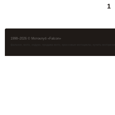
1
1998–2026 © Мотоклуб «Falcon»
фалькон
,
мото
,
эндуро
, продажа мото, кроссовые мотоциклы, купить моторези