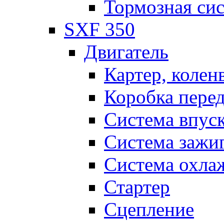
Тормозная си
SXF 350
Двигатель
Картер, колен
Коробка пере
Система впус
Система зажи
Система охла
Стартер
Сцепление