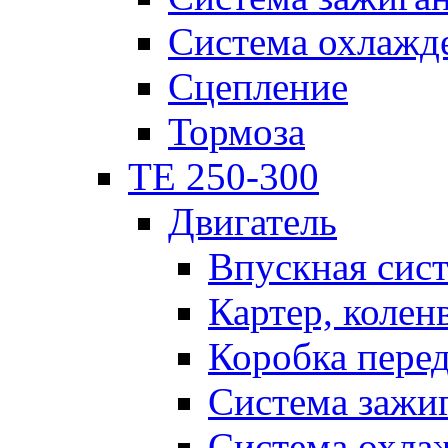
Система охлажд
Сцепление
Тормоза
TE 250-300
Двигатель
Впускная сис
Картер, колен
Коробка пере
Система зажи
Система охла