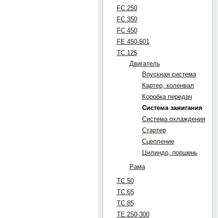
FC 250
FC 350
FC 450
FE 450-501
TC 125
Двигатель
Впускная система
Картер, коленвал
Коробка передач
Система зажигания
Система охлаждения
Стартер
Сцепление
Цилиндр, поршень
Рама
TC 50
TC 65
TC 85
TE 250-300