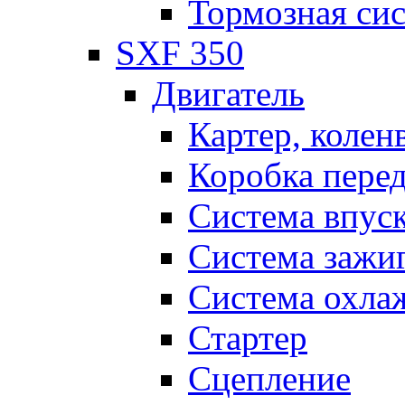
Тормозная си
SXF 350
Двигатель
Картер, колен
Коробка пере
Система впус
Система зажи
Система охла
Стартер
Сцепление