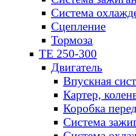
Система охлажд
Сцепление
Тормоза
TE 250-300
Двигатель
Впускная сис
Картер, колен
Коробка пере
Система зажи
Система охла