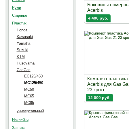
Боковины номерн
Рули
Acerbis
Сиденье
4 400 руб.
Пластик
Honda
Kawasaki
Yamaha
Suzuki
KTM
Husqvarna
GasGas
EC125/450
Комплект пластика
MC125/450
Acerbis для Gas Ga
MC50
23 кросс
MC65
12 000 руб.
MC85
универсальный
Наклейки
Защита