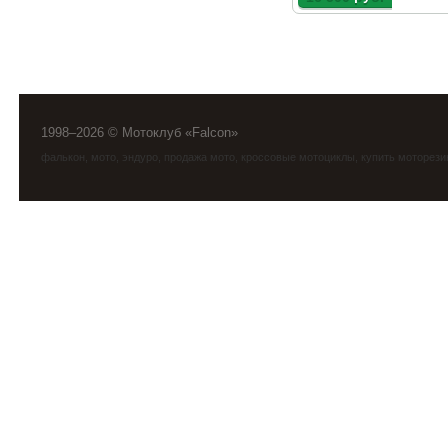
1998–2026 © Мотоклуб «Falcon»
фалькон
,
мото
,
эндуро
, продажа мото, кроссовые мотоциклы, купить моторези