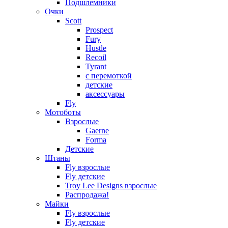
Подшлемники
Очки
Scott
Prospect
Fury
Hustle
Recoil
Tyrant
с перемоткой
детские
аксессуары
Fly
Мотоботы
Взрослые
Gaerne
Forma
Детские
Штаны
Fly взрослые
Fly детские
Troy Lee Designs взрослые
Распродажа!
Майки
Fly взрослые
Fly детские