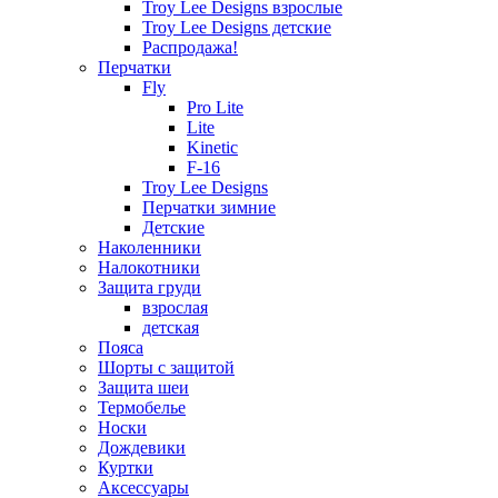
Troy Lee Designs взрослые
Troy Lee Designs детские
Распродажа!
Перчатки
Fly
Pro Lite
Lite
Kinetic
F-16
Troy Lee Designs
Перчатки зимние
Детские
Наколенники
Налокотники
Защита груди
взрослая
детская
Пояса
Шорты с защитой
Защита шеи
Термобелье
Носки
Дождевики
Куртки
Аксессуары