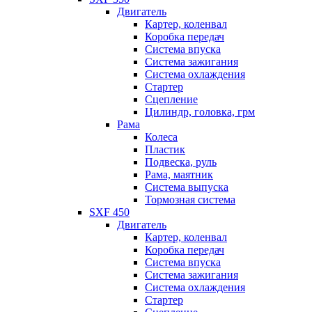
Двигатель
Картер, коленвал
Коробка передач
Система впуска
Система зажигания
Система охлаждения
Стартер
Сцепление
Цилиндр, головка, грм
Рама
Колеса
Пластик
Подвеска, руль
Рама, маятник
Система выпуска
Тормозная система
SXF 450
Двигатель
Картер, коленвал
Коробка передач
Система впуска
Система зажигания
Система охлаждения
Стартер