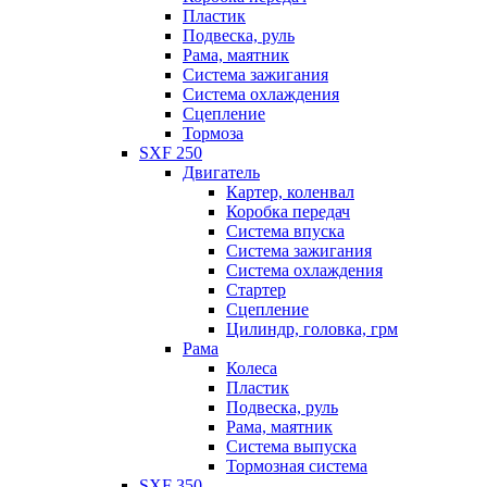
Пластик
Подвеска, руль
Рама, маятник
Система зажигания
Система охлаждения
Сцепление
Тормоза
SXF 250
Двигатель
Картер, коленвал
Коробка передач
Система впуска
Система зажигания
Система охлаждения
Стартер
Сцепление
Цилиндр, головка, грм
Рама
Колеса
Пластик
Подвеска, руль
Рама, маятник
Система выпуска
Тормозная система
SXF 350