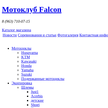
Мотоклуб Falcon
8 (963)
710-07-15
Каталог магазина
Новости
Соревнования и статьи
Фотогалерея
Контактная инф
Мотоциклы
Husqvarna
KTM
Kawasaki
Honda
Yamaha
Suzuki
Подержанные мотоциклы
Экипировка
Шлемы
Just1
Acerbis
детские
Shoei